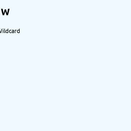
W
ildcard