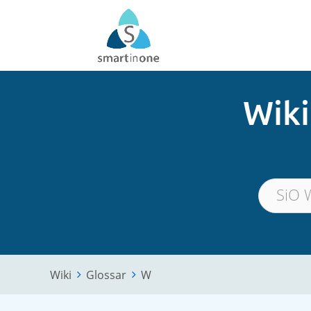
Wiki
Wiki
Glossar
W