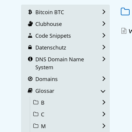
Bitcoin BTC
Clubhouse
W
Code Snippets
Datenschutz
DNS Domain Name
System
Domains
Glossar
B
C
M