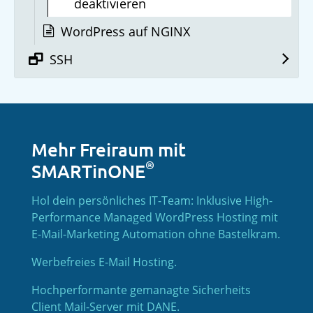
deaktivieren
WordPress auf NGINX
SSH
Mehr Freiraum mit
®
SMARTinONE
Hol dein persönliches IT-Team: Inklusive High-
Performance Managed WordPress Hosting mit
E-Mail-Marketing Automation ohne Bastelkram.
Werbefreies E-Mail Hosting.
Hochperformante gemanagte Sicherheits
Client Mail-Server mit DANE.