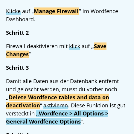
Klicke
auf „
Manage Firewall
“
im Wordfence
Dashboard.
Schritt 2
Firewall deaktivieren mit
klick
auf
„
Save
Changes
“
Schritt 3
Damit alle Daten aus der Datenbank entfernt
und gelöscht werden, musst du vorher noch
„
Delete Wordfence tables and data on
deactivation
“
aktivieren
. Diese Funktion ist gut
versteckt in
„Wordfence > All Options >
General Wordfence Options
“.