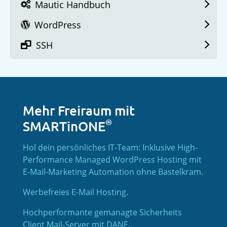
Mautic Handbuch
WordPress
SSH
Mehr Freiraum mit
®
SMARTinONE
Hol dein persönliches IT-Team: Inklusive High-
Performance Managed WordPress Hosting mit
E-Mail-Marketing Automation ohne Bastelkram.
Werbefreies E-Mail Hosting.
Hochperformante gemanagte Sicherheits
Client Mail-Server mit DANE.