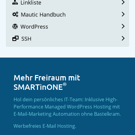
Linkliste
Mautic Handbuch
WordPress
SSH
Mehr Freiraum mit
®
SMARTinONE
Hol dein persönliches IT-Team: Inklusive High-
Performance Managed WordPress Hosting mit
E-Mail-Marketing Automation ohne Bastelkram.
Werbefreies E-Mail Hosting.