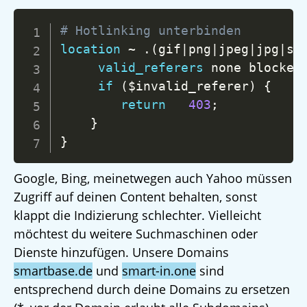
Copy
# Hotlinking unterbinden
location
 ~ .(gif|png|jpeg|jpg|sv
valid_referers
 none blocked
if
 (
$invalid_referer
)
{
return
403
;
}
}
Google, Bing, meinetwegen auch Yahoo müssen
Zugriff auf deinen Content behalten, sonst
klappt die Indizierung schlechter. Vielleicht
möchtest du weitere Suchmaschinen oder
Dienste hinzufügen. Unsere Domains
smartbase.de
und
smart-in.one
sind
entsprechend durch deine Domains zu ersetzen