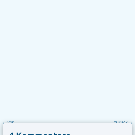
Hat Divi noch eine Zukunft? Um es
vorwegzunehmen – Divi ist die Zukunft!
Schneller, schlanker, Gutenberg kompatibel,
keine Shortcodes mehr und stärkere...
←
vor
zurück
→